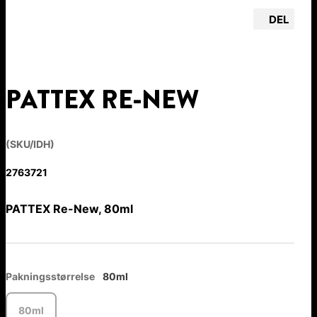
DEL
PATTEX RE-NEW
(SKU/IDH)
2763721
PATTEX Re-New, 80ml
Pakningsstørrelse
80ml
80ml