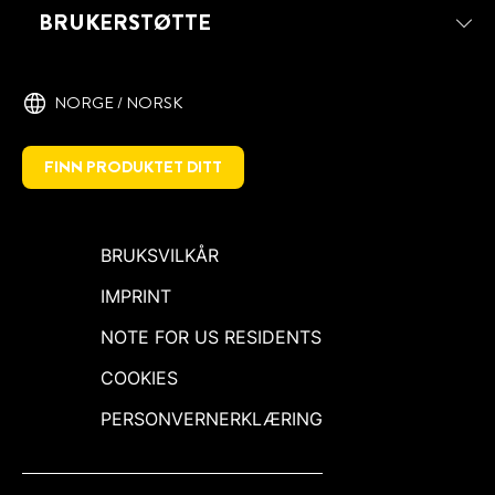
1 HOUR SPEED
BRUKERSTØTTE
PATTEX Speed-silikon er en
hurtigtørkende tetningsløsning som lar
deg dusje allerede én time etter påføring.
NORGE / NORSK
FINN PRODUKTET DITT
BRUKSVILKÅR
IMPRINT
NOTE FOR US RESIDENTS
COOKIES
PERSONVERNERKLÆRING