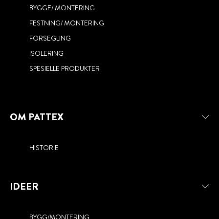
BYGGE/ MONTERING
NYHET! NO MORE NAILS BOND SEAL
FESTNING/ MONTERING
PATTEX EASY SEAL
FILL
FORSEGLING
NO MORE NAILS ALL MATERIALS
ISOLERING
SPESIELLE PRODUKTER
OM PATTEX
HISTORIE
IDEER
BYGG/MONTERING