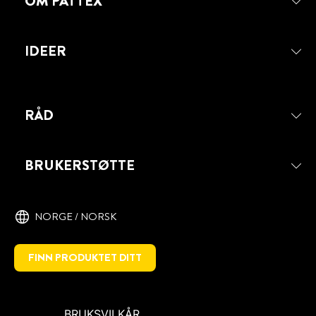
OM PATTEX
IDEER
RÅD
BRUKERSTØTTE
NORGE / NORSK
FINN PRODUKTET DITT
BRUKSVILKÅR