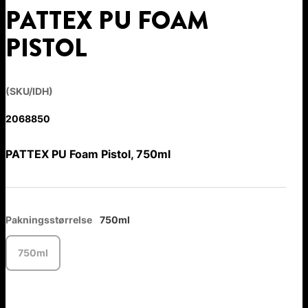
PATTEX PU FOAM
PISTOL
(SKU/IDH)
2068850
PATTEX PU Foam Pistol, 750ml
Pakningsstørrelse
750ml
750ml